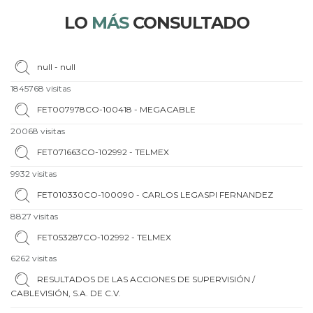
LO
MÁS
CONSULTADO
null - null
1845768 visitas
FET007978CO-100418 - MEGACABLE
20068 visitas
FET071663CO-102992 - TELMEX
9932 visitas
FET010330CO-100090 - CARLOS LEGASPI FERNANDEZ
8827 visitas
FET053287CO-102992 - TELMEX
6262 visitas
RESULTADOS DE LAS ACCIONES DE SUPERVISIÓN /
CABLEVISIÓN, S.A. DE C.V.