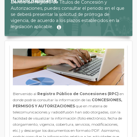
tu título habilitante.
Dentro del registro de Títulos de Concesión y
Autorizaciones, puedes consultar el periodo en el que
se deberá presentar la solicitud de prórroga de
vigencia, de acuerdo a los plazos establecidos en la
legislación aplicable.
Bienvenido al
Registro Público de Concesiones (RPC)
en
donde podrás consultar la información de las
CONCESIONES,
PERMISOS Y AUTORIZACIONES
que en materia de
telecomunicaciones y radiodifusión han sido otorgadas, con la
facilidad de visualizar la información (folio electrónico, fecha de
otorgamiento, vigencia, cobertura, servicios, modificaciones,
etc.) y descargar los documentos en formato PDF. Asimismo,
podrás consultas la información relativa a las actividades que